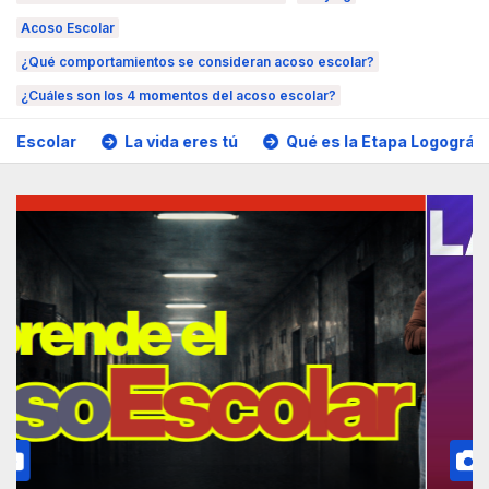
Acoso Escolar
¿Qué comportamientos se consideran acoso escolar?
¿Cuáles son los 4 momentos del acoso escolar?
lar
La vida eres tú
Qué es la Etapa Logográfica