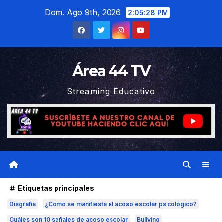
Saltar
Dom. Ago 9th, 2026
2:05:28 PM
al
contenido
Área 44 TV
Streaming Educativo
Etiquetas principales
Disgrafía
¿Cómo se manifiesta el acoso escolar psicológico?
Cuáles son 10 señales de acoso escolar
Bullying